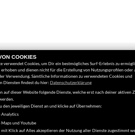
 VON COOKIES
e verwendet Cookies, um Dir ein bestmögliches Surf-Erlebnis zu ermögl
erhoben und dienen nicht für die Erstellung von Nutzungsprofilen oder
der Verwendung. Sämtliche Informationen zu verwendeten Cookies und
 Diensten findest du hier:
Datenschutzerklärung
INKS
FINDEN SIE UN
 auf dieser Website folgende Dienste, welche erst nach deiner aktiven
nternehmen
Facebook
werden.
eufahrzeuge
zu den jeweiligen Dienst an und klicke auf Übernehmen:
Google Maps
ebrauchtfahrzeuge
 Analytics
ervice
 Maps und Youtube
 mit Klick auf Alles akzeptieren der Nutzung aller Dienste zugestimmt w