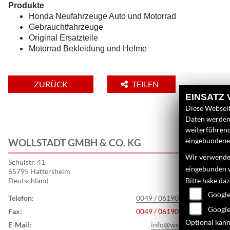
Produkte
Honda Neufahrzeuge Auto und Motorrad
Gebrauchtfahrzeuge
Original Ersatzteile
Motorrad Bekleidung und Helme
ZURÜCK
TEILEN
EINSATZ
Diese Webseit
Daten werden 
weiterführen
eingebundenen
WOLLSTADT GMBH & CO. KG
L
Wir verwenden
Schulstr. 41
U
eingebunden 
65795 Hattersheim
N
Deutschland
Bitte hake da
G
Google
Telefon:
0049 / 06190 - 989570
S
Google
Fax:
0049 / 06190 - 989598
Optional kann
E-Mail:
info@wollstadt.de