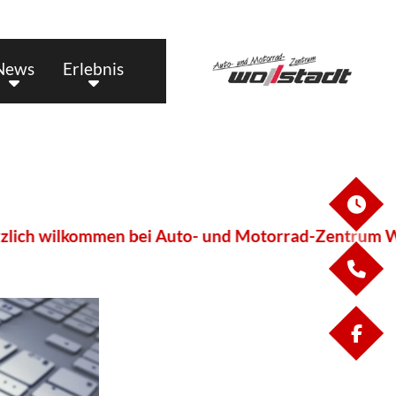
News
Erlebnis
ÖF
ch wilkommen bei Auto- und Motorrad-Zentrum Woll
KO
FA