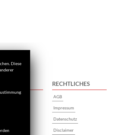
ichen. Diese
 anderer
S
RECHTLICHES
 Zustimmung
AGB
Impressum
Datenschutz
Disclaimer
erden