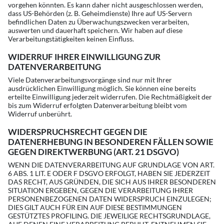
vorgehen könnten. Es kann daher nicht ausgeschlossen werden,
dass US-Behörden (z. B. Geheimdienste) Ihre auf US-Servern
befindlichen Daten zu Überwachungszwecken verarbeiten,
auswerten und dauerhaft speichern. Wir haben auf diese
Verarbeitungstätigkeiten keinen Einfluss.
WIDERRUF IHRER EINWILLIGUNG ZUR
DATENVERARBEITUNG
Viele Datenverarbeitungsvorgänge sind nur mit Ihrer
ausdrücklichen Einwilligung möglich. Sie können eine bereits
erteilte Einwilligung jederzeit widerrufen. Die Rechtmäßigkeit der
bis zum Widerruf erfolgten Datenverarbeitung bleibt vom
Widerruf unberührt.
WIDERSPRUCHSRECHT GEGEN DIE
DATENERHEBUNG IN BESONDEREN FÄLLEN SOWIE
GEGEN DIREKTWERBUNG (ART. 21 DSGVO)
WENN DIE DATENVERARBEITUNG AUF GRUNDLAGE VON ART.
6 ABS. 1 LIT. E ODER F DSGVO ERFOLGT, HABEN SIE JEDERZEIT
DAS RECHT, AUS GRÜNDEN, DIE SICH AUS IHRER BESONDEREN
SITUATION ERGEBEN, GEGEN DIE VERARBEITUNG IHRER
PERSONENBEZOGENEN DATEN WIDERSPRUCH EINZULEGEN;
DIES GILT AUCH FÜR EIN AUF DIESE BESTIMMUNGEN
GESTÜTZTES PROFILING. DIE JEWEILIGE RECHTSGRUNDLAGE,