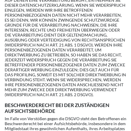
AUF DENEN EINE VERARBEITUNG BERUHT, ENTNEHMEN SIE
DIESER DATENSCHUTZERKLÄRUNG. WENN SIE WIDERSPRUCH
EINLEGEN, WERDEN WIR IHRE BETROFFENEN
PERSONENBEZOGENEN DATEN NICHT MEHR VERARBEITEN,
ES SEI DENN, WIR KÖNNEN ZWINGENDE SCHUTZWÜRDIGE
GRÜNDE FÜR DIE VERARBEITUNG NACHWEISEN, DIE IHRE
INTERESSEN, RECHTE UND FREIHEITEN ÜBERWIEGEN ODER
DIE VERARBEITUNG DIENT DER GELTENDMACHUNG,
AUSÜBUNG ODER VERTEIDIGUNG VON RECHTSANSPRÜCHEN
(WIDERSPRUCH NACH ART. 21 ABS. 1 DSGVO). WERDEN IHRE
PERSONENBEZOGENEN DATEN VERARBEITET, UM
DIREKTWERBUNG ZU BETREIBEN, SO HABEN SIE DAS RECHT,
JEDERZEIT WIDERSPRUCH GEGEN DIE VERARBEITUNG SIE
BETREFFENDER PERSONENBEZOGENER DATEN ZUM ZWECKE
DERARTIGER WERBUNG EINZULEGEN; DIES GILT AUCH FÜR
DAS PROFILING, SOWEIT ES MIT SOLCHER DIREKTWERBUNG IN
VERBINDUNG STEHT. WENN SIE WIDERSPRECHEN, WERDEN
IHRE PERSONENBEZOGENEN DATEN ANSCHLIESSEND NICHT
MEHR ZUM ZWECKE DER DIREKTWERBUNG VERWENDET
(WIDERSPRUCH NACH ART. 21 ABS. 2 DSGVO).
BESCHWERDERECHT BEI DER ZUSTÄNDIGEN
AUFSICHTSBEHÖRDE
Im Falle von Verstößen gegen die DSGVO steht den Betroffenen ein
Beschwerderecht bei einer Aufsichtsbehörde, insbesondere in dem
Mitgliedstaat ihres gewöhnlichen Aufenthalts, ihres Arbeitsplatzes