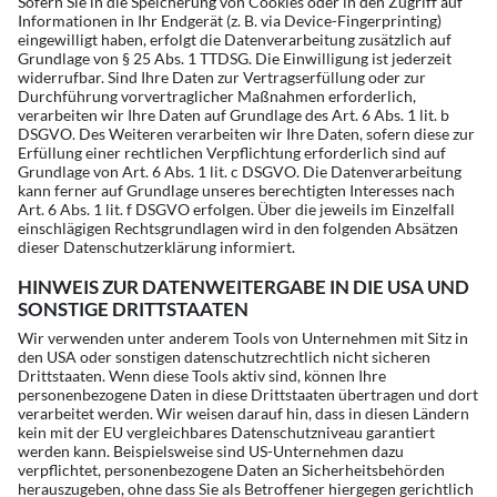
Sofern Sie in die Speicherung von Cookies oder in den Zugriff auf
Informationen in Ihr Endgerät (z. B. via Device-Fingerprinting)
eingewilligt haben, erfolgt die Datenverarbeitung zusätzlich auf
Grundlage von § 25 Abs. 1 TTDSG. Die Einwilligung ist jederzeit
widerrufbar. Sind Ihre Daten zur Vertragserfüllung oder zur
Durchführung vorvertraglicher Maßnahmen erforderlich,
verarbeiten wir Ihre Daten auf Grundlage des Art. 6 Abs. 1 lit. b
DSGVO. Des Weiteren verarbeiten wir Ihre Daten, sofern diese zur
Erfüllung einer rechtlichen Verpflichtung erforderlich sind auf
Grundlage von Art. 6 Abs. 1 lit. c DSGVO. Die Datenverarbeitung
kann ferner auf Grundlage unseres berechtigten Interesses nach
Art. 6 Abs. 1 lit. f DSGVO erfolgen. Über die jeweils im Einzelfall
einschlägigen Rechtsgrundlagen wird in den folgenden Absätzen
dieser Datenschutzerklärung informiert.
HINWEIS ZUR DATENWEITERGABE IN DIE USA UND
SONSTIGE DRITTSTAATEN
Wir verwenden unter anderem Tools von Unternehmen mit Sitz in
den USA oder sonstigen datenschutzrechtlich nicht sicheren
Drittstaaten. Wenn diese Tools aktiv sind, können Ihre
personenbezogene Daten in diese Drittstaaten übertragen und dort
verarbeitet werden. Wir weisen darauf hin, dass in diesen Ländern
kein mit der EU vergleichbares Datenschutzniveau garantiert
werden kann. Beispielsweise sind US-Unternehmen dazu
verpflichtet, personenbezogene Daten an Sicherheitsbehörden
herauszugeben, ohne dass Sie als Betroffener hiergegen gerichtlich