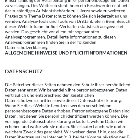
Einschränkung der Verarbeitung Ihrer personenbezogenen Daten
zu verlangen. Des Weiteren steht Ihnen ein Beschwerderecht bei
der zuständigen Aufsichtsbehörde zu. Hierzu sowie zu weiteren
Fragen zum Thema Datenschutz können Sie sich jederzeit an uns
wenden. Analyse-Tools und Tools von Drittanbietern Beim Besuch
dieser Website kann Ihr Surf-Verhalten statistisch ausgewertet
werden. Das geschieht vor allem mit sogenannten
Analyseprogrammen. Detaillierte Informationen zu diesen
Analyseprogrammen finden Sie in der folgenden
Datenschutzerklärung.
ALLGEMEINE HINWEISE UND PFLICHTINFORMATIONEN
DATENSCHUTZ
Die Betreiber dieser Seiten nehmen den Schutz Ihrer persönlichen
Daten sehr ernst. Wir behandeln Ihre personenbezogenen Daten
vertraulich und entsprechend den gesetzlichen
Datenschutzvorschriften sowie dieser Datenschutzerklärung.
Wenn Sie diese Website benutzen, werden verschiedene
personenbezogene Daten erhoben. Personenbezogene Daten sind
Daten, mit denen Sie persönlich identifiziert werden können. Die
vorliegende Datenschutzerklärung erläutert, welche Daten wir
erheben und wofür wir sie nutzen. Sie erläutert auch, wie und zu
welchem Zweck das geschieht. Wir weisen darauf hin, dass die
Datenübertragung im Internet (z. B. bei der Kommunikation per E-