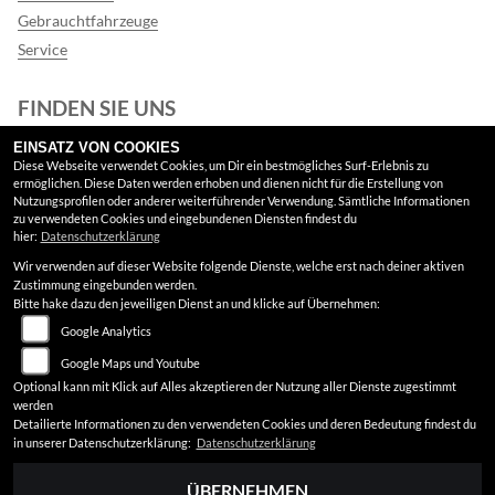
Gebrauchtfahrzeuge
Service
FINDEN SIE UNS
EINSATZ VON COOKIES
Facebook
Diese Webseite verwendet Cookies, um Dir ein bestmögliches Surf-Erlebnis zu
ermöglichen. Diese Daten werden erhoben und dienen nicht für die Erstellung von
Google Maps
Nutzungsprofilen oder anderer weiterführender Verwendung. Sämtliche Informationen
zu verwendeten Cookies und eingebundenen Diensten findest du
hier:
Datenschutzerklärung
RECHTLICHES
Wir verwenden auf dieser Website folgende Dienste, welche erst nach deiner aktiven
Zustimmung eingebunden werden.
AGB
Bitte hake dazu den jeweiligen Dienst an und klicke auf Übernehmen:
Google Analytics
Impressum
Google Maps und Youtube
Datenschutz
Optional kann mit Klick auf Alles akzeptieren der Nutzung aller Dienste zugestimmt
werden
Disclaimer
Detailierte Informationen zu den verwendeten Cookies und deren Bedeutung findest du
in unserer Datenschutzerklärung:
Datenschutzerklärung
Barrierefreiheit
ÜBERNEHMEN