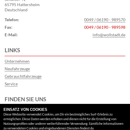
65795 Hattersheim
Deutschland
Telefon:
0049 / 06190 - 989570
Fax:
0049 / 06190 - 989598
E-Mail:
info@wollstadt.de
LINKS
Unternehmen
Neufahrzeuge
Gebrauchtfahrzeuge
Service
FINDEN SIE UNS
EINSATZ VON COOKIES
Facebook
Diese Webseite verwendet Cookies, um Dir ein bestmögliches Surf-Erlebnis zu
ermöglichen. Diese Daten werden erhoben und dienen nicht für die Erstellung von
Google Maps
Nutzungsprofilen oder anderer weiterführender Verwendung. Sämtliche Informationen
zu verwendeten Cookies und eingebundenen Diensten findest du