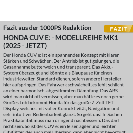
Fazit aus der 1000PS Redaktion
HONDA CUV E: - MODELLREIHE MK1
(2025 - JETZT)
Der Honda CUV e: ist ein spannendes Konzept mit klaren
Stärken und Schwächen. Der Antrieb ist gut gelungen, die
Gasannahme butterweich und transparent. Das Akku-
System überzeugt und könnte als Blaupause für einen
industrieweiten Standard dienen, sofern andere Hersteller
hier aufspringen. Das Fahrwerk schwächelt, es fehlt schlicht
an einer harmonisch-abgestimmten Dämpfung. Das ABS
wird man nicht oft vermissen, aber man hätte es doch gerne.
Großes Lob bekommt Honda für das große 7-Zoll-TFT-
Display, welches mit voller Konnektivität, Navigation und
sehr intuitiver Bedienbarkeit glänzt. So geht das! In Sachen
Praktikabilität muss man dringend nachbessern. Das darf
nicht sein. So ist der CUV e: ein leiser, agiler und leichter
Cityflitzer, der auch mal Überland kann aber nicht bevorzugt.