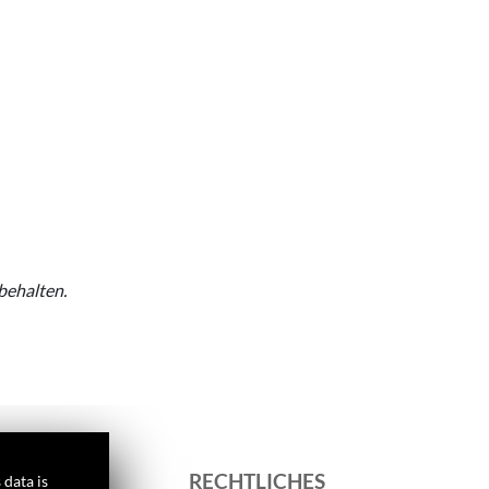
behalten.
S
RECHTLICHES
 data is