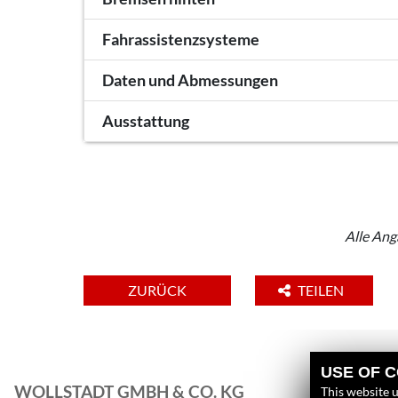
Fahrassistenzsysteme
Daten und Abmessungen
Ausstattung
Alle Ang
ZURÜCK
TEILEN
USE OF 
WOLLSTADT GMBH & CO. KG
L
This website u