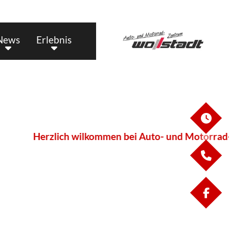
News
Erlebnis
ÖF
Herzlich wilkommen bei Auto- und Motorrad-Zen
KO
FA