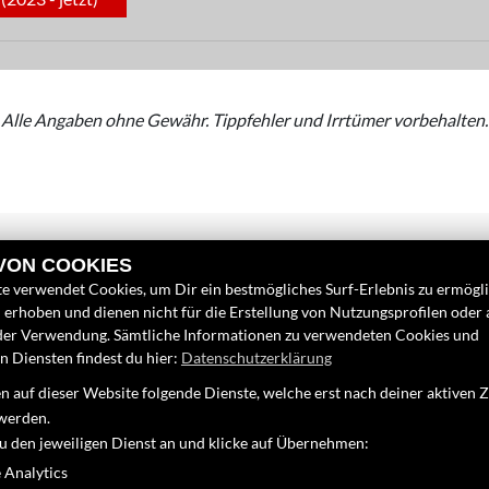
Alle Angaben ohne Gewähr. Tippfehler und Irrtümer vorbehalten.
 VON COOKIES
e verwendet Cookies, um Dir ein bestmögliches Surf-Erlebnis zu ermögl
erhoben und dienen nicht für die Erstellung von Nutzungsprofilen oder
der Verwendung. Sämtliche Informationen zu verwendeten Cookies und
 Diensten findest du hier:
Datenschutzerklärung
INKS
FINDEN SIE UN
 auf dieser Website folgende Dienste, welche erst nach deiner aktiven
nternehmen
Facebook
werden.
eufahrzeuge
zu den jeweiligen Dienst an und klicke auf Übernehmen:
Google Maps
ebrauchtfahrzeuge
 Analytics
ervice