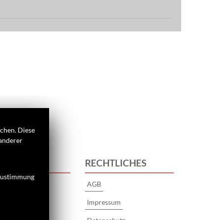
ichen. Diese
 anderer
S
RECHTLICHES
 Zustimmung
AGB
Impressum